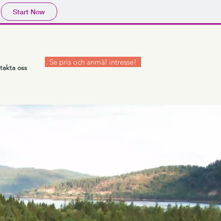
Start Now
Se pris och anmäl intresse!
takta oss