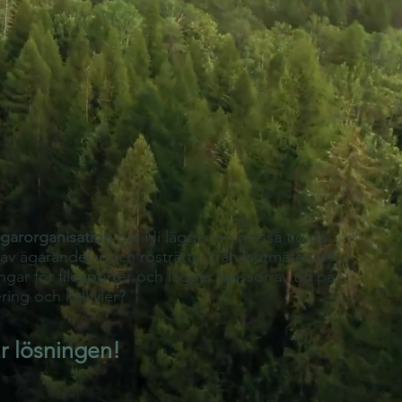
ägarorganisation
där Ni lägger en massa tid på
av ägarandelar och rösträtter från lantmäteriet?
ngar för filexporter och lägger massor av tid på
ring och kalkyler?
 lösningen!