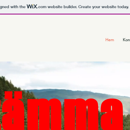
igned with the
.com
website builder. Create your website today.
Ring oss: 076-76 00 536
Hem
Kon
tämma