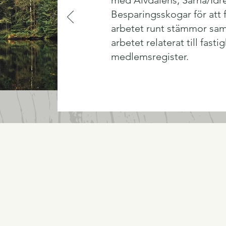
med Älvdalens, Särna/Idr
Besparingsskogar för att 
arbetet runt stämmor sam
arbetet relaterat till fast
medlemsregister.