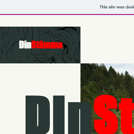
This site was des
Din
Stämma
Din
S