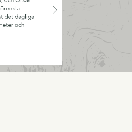
e, och Orsas
förenkla
t det dagliga
igheter och