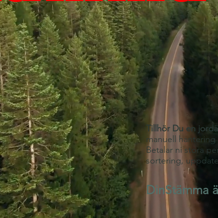
Tillhör Du en jord
manuell hantering 
Betalar ni stora pe
sortering, uppdate
DinStämma är